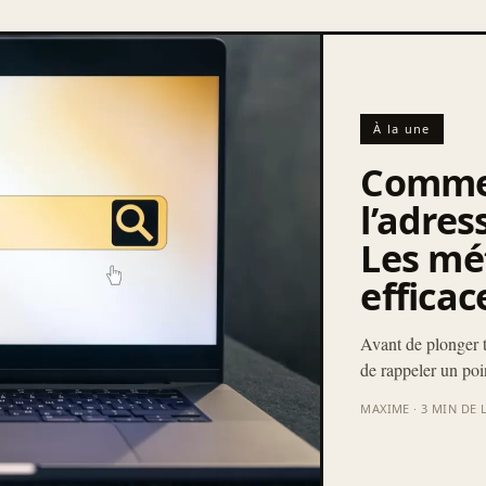
À la une
Comme
l’adres
Les mé
efficac
Avant de plonger tê
de rappeler un poi
MAXIME · 3 MIN DE 