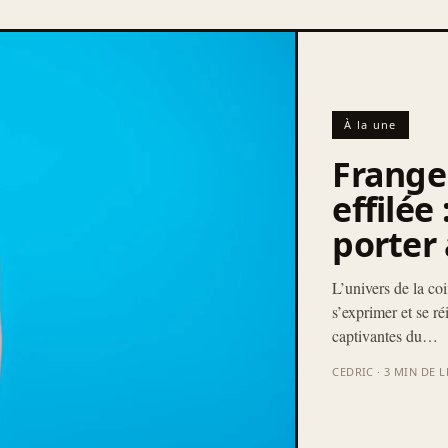
À la une
Frange
effilée
porter 
L’univers de la coi
s’exprimer et se ré
captivantes du…
CEDRIC · 3 MIN DE 