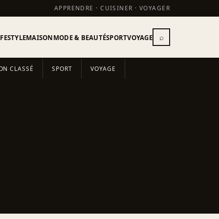
APPRENDRE · CUISINER · VOYAGER
⌕
IFESTYLE
MAISON
MODE & BEAUTÉ
SPORT
VOYAGE
ON CLASSÉ
SPORT
VOYAGE