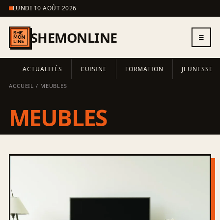
LUNDI 10 AOÛT 2026
SHEMONLINE
☰
ACTUALITÉS
CUISINE
FORMATION
JEUNESSE
ACCUEIL
/ MEUBLES
MEUBLES