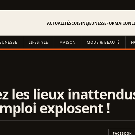
ACTUALITÉS
CUISINE
JEUNESSE
FORMATION
L
JEUNESSE
LIFESTYLE
MAISON
MODE & BEAUTÉ
N
 les lieux inattendus
emploi explosent !
FACEBOOK