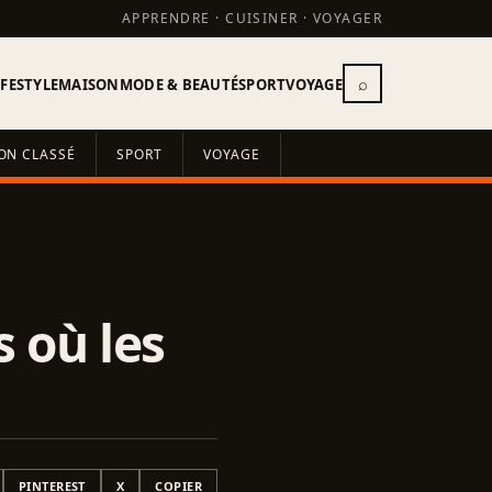
APPRENDRE · CUISINER · VOYAGER
⌕
IFESTYLE
MAISON
MODE & BEAUTÉ
SPORT
VOYAGE
ON CLASSÉ
SPORT
VOYAGE
 où les
PINTEREST
X
COPIER