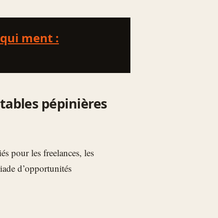
qui ment :
tables pépinières
s pour les freelances, les
léiade d’opportunités