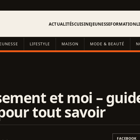
ACTUALITÉS
CUISINE
JEUNESSE
FORMATION
L
JEUNESSE
LIFESTYLE
MAISON
MODE & BEAUTÉ
N
sement et moi – guid
pour tout savoir
FACEBOOK