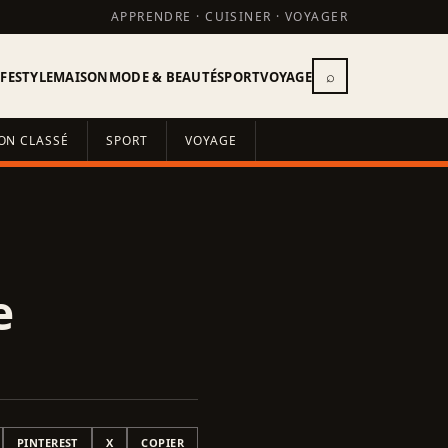
APPRENDRE · CUISINER · VOYAGER
⌕
IFESTYLE
MAISON
MODE & BEAUTÉ
SPORT
VOYAGE
ON CLASSÉ
SPORT
VOYAGE
e
PINTEREST
X
COPIER