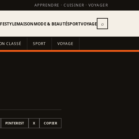
APPRENDRE · CUISINER · VOYAGER
⌕
IFESTYLE
MAISON
MODE & BEAUTÉ
SPORT
VOYAGE
ON CLASSÉ
SPORT
VOYAGE
PINTEREST
X
COPIER