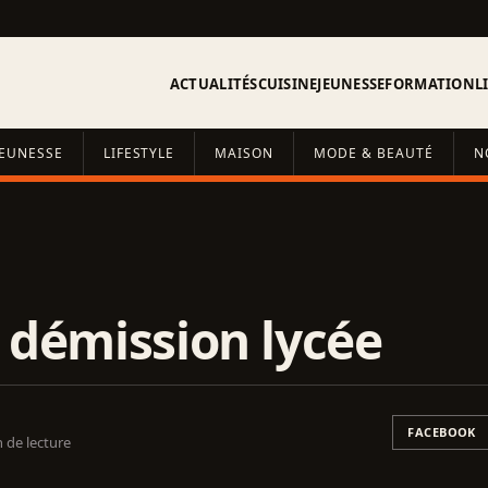
ACTUALITÉS
CUISINE
JEUNESSE
FORMATION
L
JEUNESSE
LIFESTYLE
MAISON
MODE & BEAUTÉ
N
 démission lycée
FACEBOOK
 de lecture