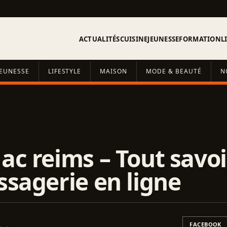
ACTUALITÉS
CUISINE
JEUNESSE
FORMATION
L
JEUNESSE
LIFESTYLE
MAISON
MODE & BEAUTÉ
N
c reims – Tout savoi
ssagerie en ligne
FACEBOOK