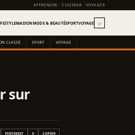
APPRENDRE · CUISINER · VOYAGER
⌕
IFESTYLE
MAISON
MODE & BEAUTÉ
SPORT
VOYAGE
ON CLASSÉ
SPORT
VOYAGE
r sur
PINTEREST
X
COPIER