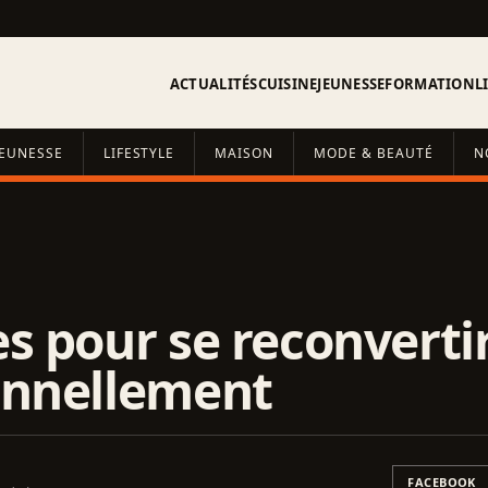
ACTUALITÉS
CUISINE
JEUNESSE
FORMATION
L
JEUNESSE
LIFESTYLE
MAISON
MODE & BEAUTÉ
N
s pour se reconverti
onnellement
FACEBOOK