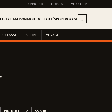
APPRENDRE · CUISINER · VOYAGER
⌕
IFESTYLE
MAISON
MODE & BEAUTÉ
SPORT
VOYAGE
ON CLASSÉ
SPORT
VOYAGE
r
PINTEREST
X
COPIER